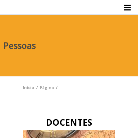
Acervo
Disciplinas
Pessoas
Pessoas
Projetos
Sobre
Publicações
Início
/
Página
/
DOCENTES